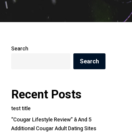
Search
Search
Recent Posts
test title
“Cougar Lifestyle Review” â And 5
Additional Cougar Adult Dating Sites