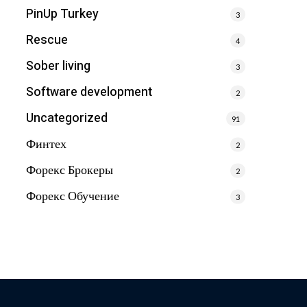
PinUp Turkey
3
Rescue
4
Sober living
3
Software development
2
Uncategorized
91
Финтех
2
Форекс Брокеры
2
Форекс Обучение
3