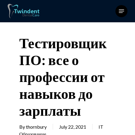
Skip
Menu
to
main
content
Тестировщик
ПО: все о
профессии от
навыков до
зарплаты
By
thornbury
July 22, 2021
IT
Образование