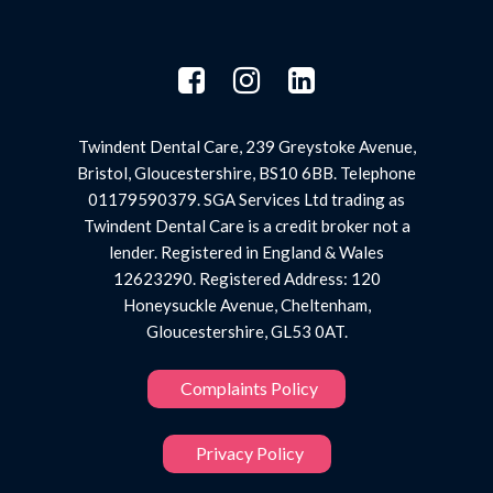
Twindent Dental Care, 239 Greystoke Avenue,
Bristol, Gloucestershire, BS10 6BB. Telephone
01179590379. SGA Services Ltd trading as
Twindent Dental Care is a credit broker not a
lender. Registered in England & Wales
12623290. Registered Address: 120
Honeysuckle Avenue, Cheltenham,
Gloucestershire, GL53 0AT.
Complaints Policy
Privacy Policy