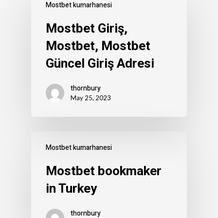
Mostbet kumarhanesi
Mostbet Giriş,
Mostbet, Mostbet
Güncel Giriş Adresi
thornbury
May 25, 2023
Mostbet kumarhanesi
Mostbet bookmaker
in Turkey
thornbury