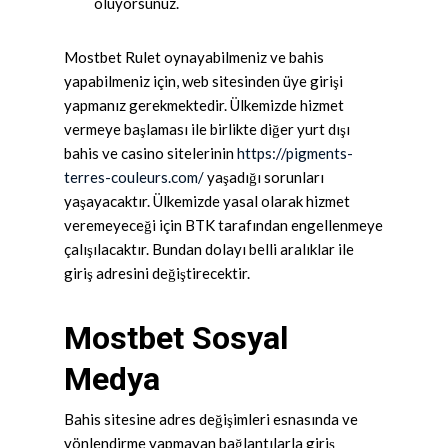
oluyorsunuz.
Mostbet Rulet oynayabilmeniz ve bahis
yapabilmeniz için, web sitesinden üye girişi
yapmanız gerekmektedir. Ülkemizde hizmet
vermeye başlaması ile birlikte diğer yurt dışı
bahis ve casino sitelerinin
https://pigments-
terres-couleurs.com/
yaşadığı sorunları
yaşayacaktır. Ülkemizde yasal olarak hizmet
veremeyeceği için BTK tarafından engellenmeye
çalışılacaktır. Bundan dolayı belli aralıklar ile
giriş adresini değiştirecektir.
Mostbet Sosyal
Medya
Bahis sitesine adres değişimleri esnasında ve
yönlendirme yapmayan bağlantılarla giriş