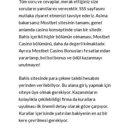
Tüm soru ve cevaplar, merak ettiğiniz size
soruların yanıtlarını verecektir. SSS sayfasını
mutlaka ziyaret etmenizi tavsiye ederiz. Aslına
bakarsanız Mostbet sitesinin tamamı, genel
anlamda casino konseptinde olan bir sitedir.
Bahis içerikli hiçbir bölümün olmaması, Mostbet
Casino bölümünü, daha da değerli kılmaktadır.
Ayrıca Mostbet Casino Bonusları fırsatlarından
yararlanıp, bol bol bonus ve ödül kazanmayı
unutmayın!
Bahis sitesinde para çekme talebi hesabım
yerinden verilebiliyor. Bu alana giriş yapmak için
siteye üye olmak gerekiyor. Kazanımların
kolaylıkla çekilebildiği firma da kurallara
uyulması ilk önemli detay olarak göze çarpıyor.
Kurallar içerisinde yatırılan bakiyenin en az bir
kere çevrilmesi gerekiyor.