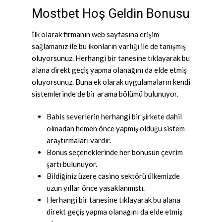
Mostbet Hoş Geldin Bonusu
İlk olarak firmanın web sayfasına erişim
sağlamanız ile bu ikonların varlığı ile de tanışmış
oluyorsunuz. Herhangi bir tanesine tıklayarak bu
alana direkt geçiş yapma olanağını da elde etmiş
oluyorsunuz. Buna ek olarak uygulamaların kendi
sistemlerinde de bir arama bölümü bulunuyor.
Bahis severlerin herhangi bir şirkete dahil
olmadan hemen önce yapmış olduğu sistem
araştırmaları vardır.
Bonus seçeneklerinde her bonusun çevrim
şartı bulunuyor.
Bildiğiniz üzere casino sektörü ülkemizde
uzun yıllar önce yasaklanmıştı.
Herhangi bir tanesine tıklayarak bu alana
direkt geçiş yapma olanağını da elde etmiş