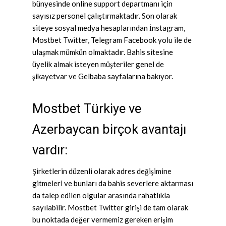
bünyesinde online support departmanı için
sayısız personel çalıştırmaktadır. Son olarak
siteye sosyal medya hesaplarından İnstagram,
Mostbet Twitter, Telegram Facebook yolu ile de
ulaşmak mümkün olmaktadır. Bahis sitesine
üyelik almak isteyen müşteriler genel de
şikayetvar ve Gelbaba sayfalarına bakıyor.
Mostbet Türkiye ve
Azerbaycan birçok avantajı
vardır:
Şirketlerin düzenli olarak adres değişimine
gitmeleri ve bunları da bahis severlere aktarması
da talep edilen olgular arasında rahatlıkla
sayılabilir. Mostbet Twitter girişi de tam olarak
bu noktada değer vermemiz gereken erişim