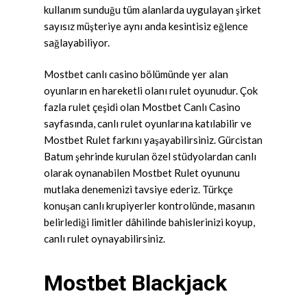
kullanım sunduğu tüm alanlarda uygulayan şirket
sayısız müşteriye aynı anda kesintisiz eğlence
sağlayabiliyor.
Mostbet canlı casino bölümünde yer alan
oyunların en hareketli olanı rulet oyunudur. Çok
fazla rulet çeşidi olan Mostbet Canlı Casino
sayfasında, canlı rulet oyunlarına katılabilir ve
Mostbet Rulet farkını yaşayabilirsiniz. Gürcistan
Batum şehrinde kurulan özel stüdyolardan canlı
olarak oynanabilen Mostbet Rulet oyununu
mutlaka denemenizi tavsiye ederiz. Türkçe
konuşan canlı krupiyerler kontrolünde, masanın
belirlediği limitler dâhilinde bahislerinizi koyup,
canlı rulet oynayabilirsiniz.
Mostbet Blackjack