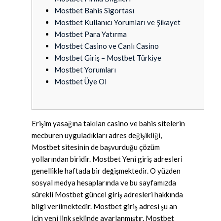
Mostbet Bahis Sigortası
Mostbet Kullanıcı Yorumları ve Şikayet
Mostbet Para Yatırma
Mostbet Casino ve Canlı Casino
Mostbet Giriş – Mostbet Türkiye
Mostbet Yorumları
Mostbet Üye Ol
Erişim yasağına takılan casino ve bahis sitelerin
mecburen uyguladıkları adres değişikliği,
Mostbet sitesinin de başvurduğu çözüm
yollarından biridir. Mostbet Yeni giriş adresleri
genellikle haftada bir değişmektedir. O yüzden
sosyal medya hesaplarında ve bu sayfamızda
sürekli Mostbet güncel giriş adresleri hakkında
bilgi verilmektedir. Mostbet giriş adresi şu an
için yeni link şeklinde ayarlanmıştır. Mostbet