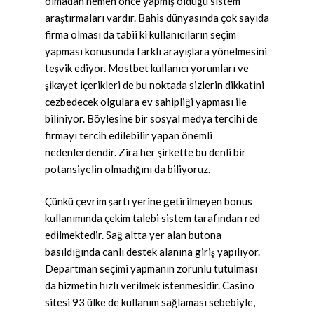
olmadan hemen önce yapmış olduğu sistem
araştırmaları vardır. Bahis dünyasında çok sayıda
firma olması da tabii ki kullanıcıların seçim
yapması konusunda farklı arayışlara yönelmesini
teşvik ediyor. Mostbet kullanıcı yorumları ve
şikayet içerikleri de bu noktada sizlerin dikkatini
cezbedecek olgulara ev sahipliği yapması ile
biliniyor. Böylesine bir sosyal medya tercihi de
firmayı tercih edilebilir yapan önemli
nedenlerdendir. Zira her şirkette bu denli bir
potansiyelin olmadığını da biliyoruz.
Çünkü çevrim şartı yerine getirilmeyen bonus
kullanımında çekim talebi sistem tarafından red
edilmektedir. Sağ altta yer alan butona
basıldığında canlı destek alanına giriş yapılıyor.
Departman seçimi yapmanın zorunlu tutulması
da hizmetin hızlı verilmek istenmesidir. Casino
sitesi 93 ülke de kullanım sağlaması sebebiyle,