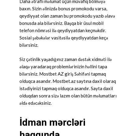
Daha ətraflı məlumat üçün müvafiq bölməyə
baxın. Sizin əlinizdə bonus promokodu varsa,
qeydiyyat olan zaman bu promokodu yazıb əlavə
bonusda ala bilərsiniz. Başqa bir üsul mobil
telefon nömrəsi ilə qeydiyyatdan keçməkdir.
Sosial şəbəkələr vasitəsilə qeydiyyatdan keçə
bilərsiniz.
Siz çətinlik yaşadığınız zaman dəstək xidməti ilə
əlaqə yaradaraq problemlərinizin həllini tapa
bilərsiniz. Mostbet AZ giriş Səhifəni tapmaq
olduqca asandır. Mostbet.az saytına daxil olaraq
istədiyinizi tapmaq olduqca asandır. Sayta daxil
olduqdan sonra sizə lazım olan bütün məlumatları
əldə edəcəksiniz.
İdman mərcləri
haqqında