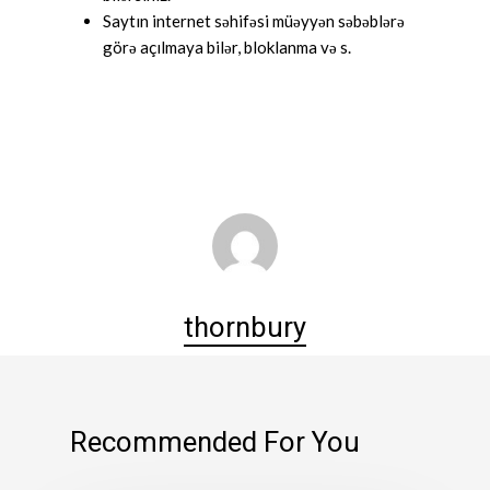
Saytın internet səhifəsi müəyyən səbəblərə
görə açılmaya bilər, bloklanma və s.
thornbury
Recommended For You