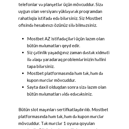
telefonlar və planşetlər üçün mövcuddur. Sizə
uyğun olan versiyanı yükləyərək proqramdan
rahatlıqla istifadə edə bilərsiniz. Siz Mostbet
ofisində hesabınızı özünüz silə bilməzsiniz.
Mostbet AZ istifadəçiləri üçün lazım olan
bütün məlumatları qeyd edir.
Siz çətinlik yaşadığınız zaman dəstək xidməti
ilə əlaqə yaradaraq problemlərinizin həllini
tapa bilərsiniz.
Mostbet platformasında həm tək, həm də
kupon mərclər mövcuddur.
Sayta daxil olduqdan sonra sizə lazım olan
bütün məlumatları əldə edəcəksiniz.
Bütün slot maşınları sertifkatlaşdırılıb. Mostbet
platformasında həm tək, həm də kupon mərclər
mövcuddur. Tək mərclər 1 oyuna qoyulan