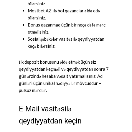
bilərsiniz.
Mostbet AZ ilə bol qazanclar əldə edə
bilərsiniz.
Bonus qazanmaq üçün bir neçə dəfə mərc
etməlisiniz.
Sosial şəbəkələr vasitəsilə qeydiyyatdan
keçə bilərsiniz.
İlk depozit bonusunu əldə etmək üçün siz
qeydiyyatdan keçməli və qeydiyyatdan sonra 7
gün ərzində hesaba vəsait yatırmalısınız. Ad
günləri üçün unikal hədiyyələr mövcuddur –
pulsuz mərclər.
E-Mail vasitəsilə
qeydiyyatdan keçin