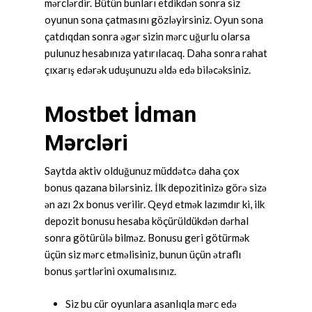
mərclərdir. Bütün bunları etdikdən sonra siz
oyunun sona çatmasını gözləyirsiniz. Oyun sona
çatdıqdan sonra əgər sizin mərc uğurlu olarsa
pulunuz hesabınıza yatırılacaq. Daha sonra rahat
çıxarış edərək uduşunuzu əldə edə biləcəksiniz.
Mostbet İdman
Mərcləri
Saytda aktiv olduğunuz müddətcə daha çox
bonus qazana bilərsiniz. İlk depozitinizə görə sizə
ən azı 2x bonus verilir. Qeyd etmək lazımdır ki, ilk
depozit bonusu hesaba köçürüldükdən dərhal
sonra götürülə bilməz. Bonusu geri götürmək
üçün siz mərc etməlisiniz, bunun üçün ətraflı
bonus şərtlərini oxumalısınız.
Siz bu cür oyunlara asanlıqla mərc edə