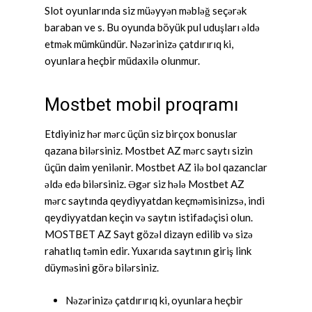
Slot oyunlarında siz müəyyən məbləğ seçərək
baraban ve s. Bu oyunda böyük pul uduşları əldə
etmək mümkündür. Nəzərinizə çatdırırıq ki,
oyunlara heçbir müdaxilə olunmur.
Mostbet mobil proqramı
Etdiyiniz hər mərc üçün siz birçox bonuslar
qazana bilərsiniz. Mostbet AZ mərc saytı sizin
üçün daim yenilənir. Mostbet AZ ilə bol qazanclar
əldə edə bilərsiniz. Əgər siz hələ Mostbet AZ
mərc saytında qeydiyyatdan keçməmisinizsə, indi
qeydiyyatdan keçin və saytın istifadəçisi olun.
MOSTBET AZ Sayt gözəl dizayn edilib və sizə
rahatlıq təmin edir. Yuxarıda saytının giriş link
düyməsini görə bilərsiniz.
Nəzərinizə çatdırırıq ki, oyunlara heçbir