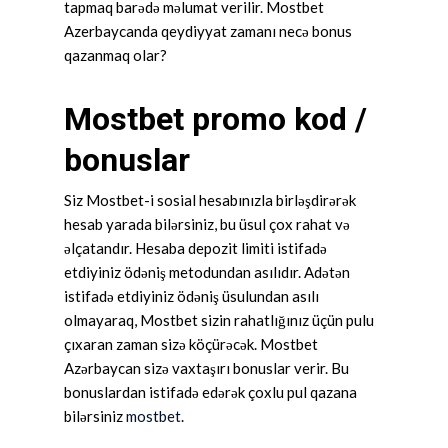
tapmaq barədə məlumat verilir. Mostbet
Azerbaycanda qeydiyyat zamanı necə bonus
qazanmaq olar?
Mostbet promo kod /
bonuslar
Siz Mostbet-i sosial hesabınızla birləşdirərək
hesab yarada bilərsiniz, bu üsul çox rahat və
əlçatandır. Hesaba depozit limiti istifadə
etdiyiniz ödəniş metodundan asılıdır. Adətən
istifadə etdiyiniz ödəniş üsulundan asılı
olmayaraq, Mostbet sizin rahatlığınız üçün pulu
çıxaran zaman sizə köçürəcək. Mostbet
Azərbaycan sizə vaxtaşırı bonuslar verir. Bu
bonuslardan istifadə edərək çoxlu pul qazana
bilərsiniz
mostbet
.