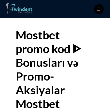
Skip
Menu
to
main
content
Mostbet
promo kod ᐈ
Bonusları və
Promo-
Aksiyalar
Mostbet