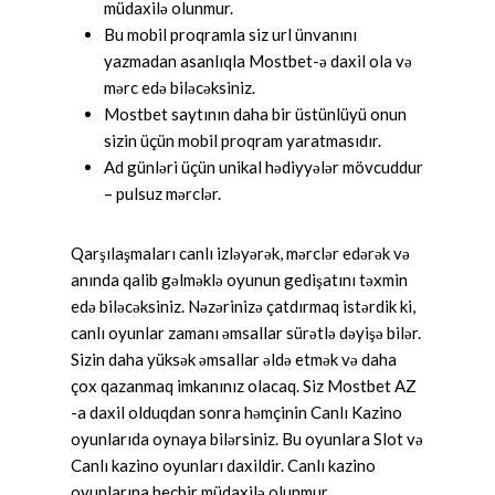
müdaxilə olunmur.
Bu mobil proqramla siz url ünvanını
yazmadan asanlıqla Mostbet-ə daxil ola və
mərc edə biləcəksiniz.
Mostbet saytının daha bir üstünlüyü onun
sizin üçün mobil proqram yaratmasıdır.
Ad günləri üçün unikal hədiyyələr mövcuddur
– pulsuz mərclər.
Qarşılaşmaları canlı izləyərək, mərclər edərək və
anında qalib gəlməklə oyunun gedişatını təxmin
edə biləcəksiniz. Nəzərinizə çatdırmaq istərdik ki,
canlı oyunlar zamanı əmsallar sürətlə dəyişə bilər.
Sizin daha yüksək əmsallar əldə etmək və daha
çox qazanmaq imkanınız olacaq. Siz Mostbet AZ
-a daxil olduqdan sonra həmçinin Canlı Kazino
oyunlarıda oynaya bilərsiniz. Bu oyunlara Slot və
Canlı kazino oyunları daxildir. Canlı kazino
oyunlarına heçbir müdaxilə olunmur.