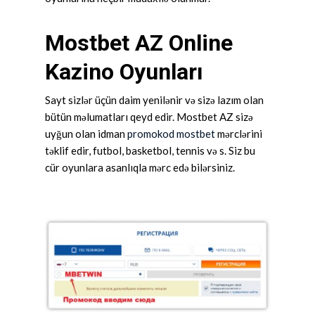
Mostbet AZ Online
Kazino Oyunları
Sayt sizlər üçün daim yenilənir və sizə lazım olan
bütün məlumatları qeyd edir. Mostbet AZ sizə
uyğun olan idman
promokod mostbet
mərclərini
təklif edir, futbol, ​​basketbol, ​​tennis və s. Siz bu
cür oyunlara asanlıqla mərc edə bilərsiniz.