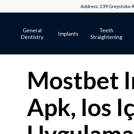
Skip
Address: 239 Greystoke A
to
main
General
Teeth
content
Implants
Dentistry
Straightening
Mostbet I
Apk, Ios Iç
Uygulamas