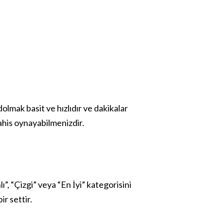
lmak basit ve hızlıdır ve dakikalar
bahis oynayabilmenizdir.
”, “Çizgi” veya “En İyi” kategorisini
r settir.