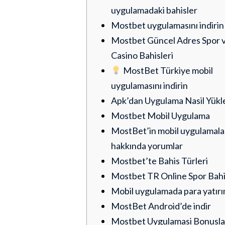
uygulamadaki bahisler
Mostbet uygulamasını indirin
Mostbet Güncel Adres Spor 
Casino Bahisleri
MostBet Türkiye mobil
uygulamasını indirin
Apk’dan Uygulama Nasil Yükle
Mostbet Mobil Uygulama
MostBet’in mobil uygulamala
hakkında yorumlar
Mostbet’te Bahis Türleri
Mostbet TR Online Spor Bahi
Mobil uygulamada para yatırı
MostBet Android’de indir
Mostbet Uygulamasi Bonusla