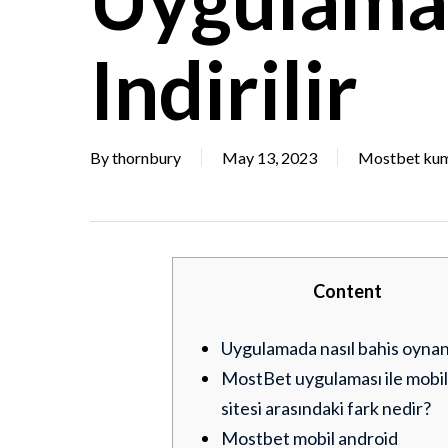
Indirilir
By
thornbury
May 13, 2023
Mostbet kum
Content
Uygulamada nasıl bahis oynan
MostBet uygulaması ile mobi
sitesi arasındaki fark nedir?
Mostbet mobil android