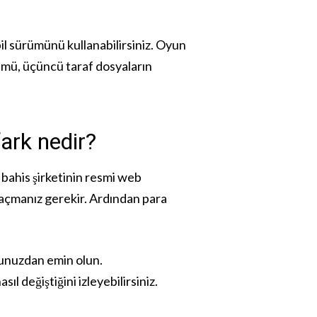
il sürümünü kullanabilirsiniz. Oyun
rümü, üçüncü taraf dosyaların
ark nedir?
bahis şirketinin resmi web
 açmanız gerekir. Ardından para
uğunuzdan emin olun.
ıl değiştiğini izleyebilirsiniz.